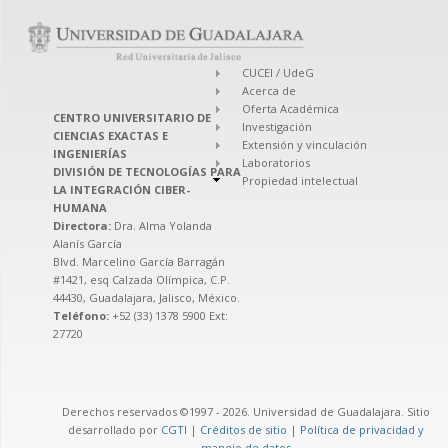
CUCEI / UdeG
Acerca de
Oferta Académica
CENTRO UNIVERSITARIO DE
Investigación
CIENCIAS EXACTAS E
Extensión y vinculación
INGENIERÍAS
Laboratorios
DIVISIÓN DE TECNOLOGÍAS PARA
Propiedad intelectual
LA INTEGRACIÓN CIBER-
HUMANA
Directora:
Dra. Alma Yolanda
Alanís García
Blvd. Marcelino García Barragán
#1421, esq Calzada Olímpica, C.P.
44430, Guadalajara, Jalisco, México.
Teléfono:
+52 (33) 1378 5900 Ext:
27720
Derechos reservados ©1997 - 2026. Universidad de Guadalajara. Sitio
desarrollado por
CGTI
|
Créditos de sitio
|
Política de privacidad y
manejo de datos